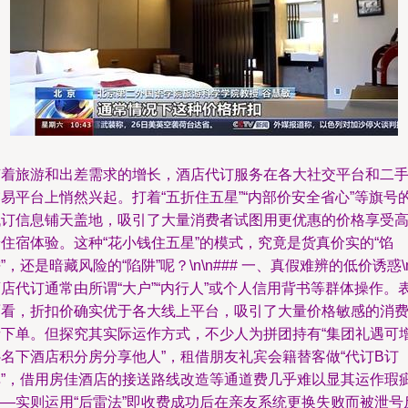
随着旅游和出差需求的增长，酒店代订服务在各大社交平台和二
易平台上悄然兴起。打着“五折住五星”“内部价安全省心”等旗号
代订信息铺天盖地，吸引了大量消费者试图用更优惠的价格享受
住宿体验。这种“花小钱住五星”的模式，究竟是货真价实的“馅
”，还是暗藏风险的“陷阱”呢？\n\n### 一、真假难辨的低价诱惑\
店代订通常由所谓“大户”“内行人”或个人信用背书等群体操作。
面看，折扣价确实优于各大线上平台，吸引了大量价格敏感的消
者下单。但探究其实际运作方式，不少人为拼团持有“集团礼遇可
补名下酒店积分房分享他人”，租借朋友礼宾会籍替客做“代订B订
单”，借用房佳酒店的接送路线改造等通道费几乎难以显其运作瑕
——实则运用“后雷法”即收费成功后在亲友系统更换失败而被泄号