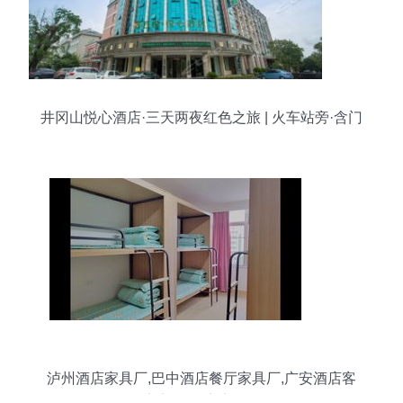
井冈山悦心酒店·三天两夜红色之旅 | 火车站旁·含门
票代订
泸州酒店家具厂,巴中酒店餐厅家具厂,广安酒店客
房家具,饭店桌椅厂