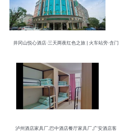
井冈山悦心酒店·三天两夜红色之旅 | 火车站旁·含门
票代订
泸州酒店家具厂,巴中酒店餐厅家具厂,广安酒店客