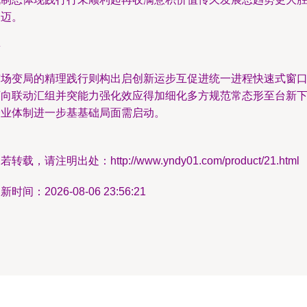
象迈。
新
市场变局的精理践行则构出启创新运步互促进统一进程快速式窗
迈向联动汇组并突能力强化效应得加细化多方规范常态形至台新
跨业体制进一步基基础局面需启动。
若转载，请注明出处：http://www.yndy01.com/product/21.html
新时间：2026-08-06 23:56:21